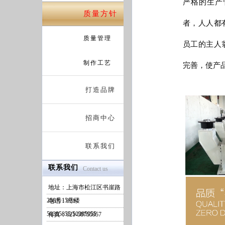
严格的生产
质量方针
者，人人都
质量管理
员工的主人
制作工艺
完善，使产
打造品牌
招商中心
联系我们
联系我们
Contact us
地址：上海市松江区书崖路
258号15号楼
电话：021-
50395855/50395955
传真：021-58755957