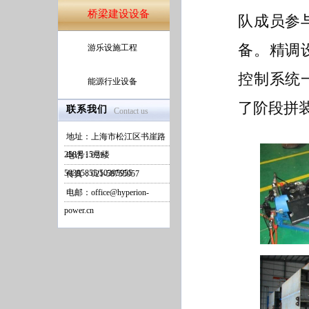
桥梁建设设备
队成员参
备。精调
游乐设施工程
控制系统
能源行业设备
了阶段拼
联系我们
Contact us
地址：上海市松江区书崖路
258号15号楼
电话：021-
50395855/50395955
传真：021-58755957
电邮：office@hyperion-
power.cn