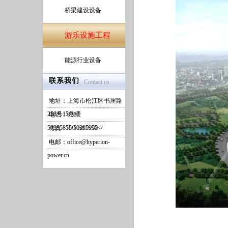
桥梁建设设备
游乐设施工程
能源行业设备
联系我们
Contact us
地址：上海市松江区书崖路
258号15号楼
电话：021-
50395855/50395955
传真：021-58755957
电邮：office@hyperion-
power.cn