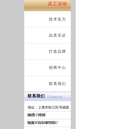
员工活动
技术实力
品质见证
打造品牌
招商中心
联系我们
联系我们
Contact us
地址：上海市松江区书崖路
258号15号楼
电话：021-
50395855/50395955
传真：021-58755957