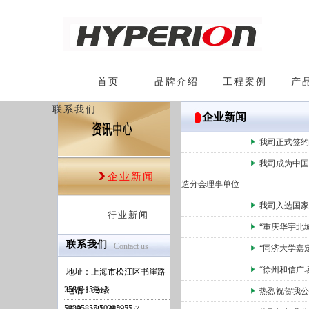
首页
品牌介绍
工程案例
产
联系我们
企业新闻
我司正式签
我司成为中
企业新闻
造分会理事单位
我司入选国
行业新闻
“重庆华宇北
联系我们
Contact us
“同济大学嘉
“徐州和信广
地址：上海市松江区书崖路
258号15号楼
电话：021-
热烈祝贺我公
50395855/50395955